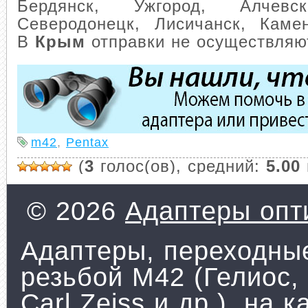
Бердянск, Ужгород, Алчевск
Северодонецк, Лисичанск, Камен
В
Крым
отправки не осуществляю
m42
,
Pentax
(
3
голос(ов), средний:
5.00
© 2026
Адаптеры опти
Адаптеры, переходные
резьбой М42 (Гелиос,
Carl Zeiss и др.), на