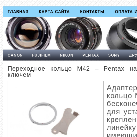
ГЛАВНАЯ
КАРТА САЙТА
КОНТАКТЫ
ОПЛАТА 
CANON
FUJIFILM
NIKON
PENTAX
SONY
ДР
Переходное кольцо М42 – Pentax на
ключем
Адапте
кольцо 
бескон
для уст
крепл
линейку
имеющ