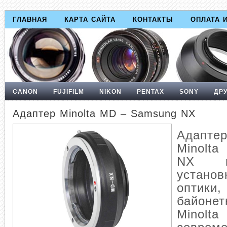
ГЛАВНАЯ
КАРТА САЙТА
КОНТАКТЫ
ОПЛАТА 
CANON
FUJIFILM
NIKON
PENTAX
SONY
ДР
Адаптер Minolta MD – Samsung NX
Адапте
Minolt
NX п
устан
оптик
байоне
Mino