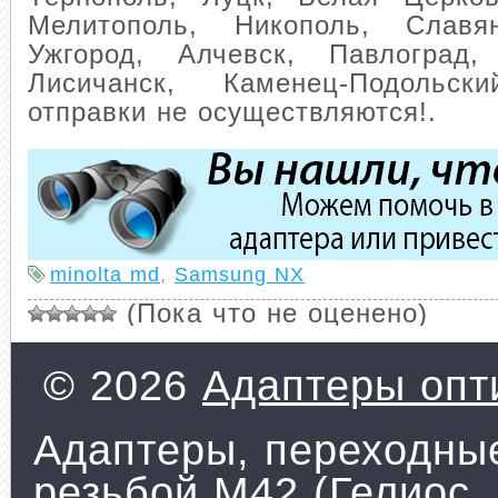
Мелитополь, Никополь, Славян
Ужгород, Алчевск, Павлоград,
Лисичанск, Каменец-Подол
отправки не осуществляются!
.
minolta md
,
Samsung NX
(Пока что не оценено)
© 2026
Адаптеры опти
Адаптеры, переходные
резьбой М42 (Гелиос,