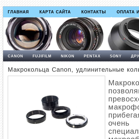
ГЛАВНАЯ
КАРТА САЙТА
КОНТАКТЫ
ОПЛАТА 
CANON
FUJIFILM
NIKON
PENTAX
SONY
ДР
Макрокольца Canon, удлинительные кол
Макро
позвол
превос
макроф
прибег
очен
специал