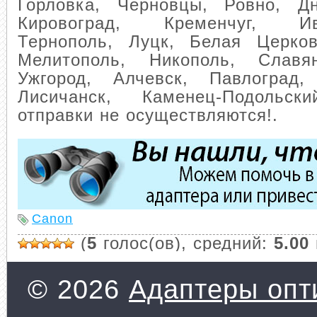
Горловка, Черновцы, Ровно, Дн
Кировоград, Кременчуг, Ива
Тернополь, Луцк, Белая Церков
Мелитополь, Никополь, Славян
Ужгород, Алчевск, Павлоград,
Лисичанск, Каменец-Подол
отправки не осуществляются!
.
Canon
(
5
голос(ов), средний:
5.00
© 2026
Адаптеры опти