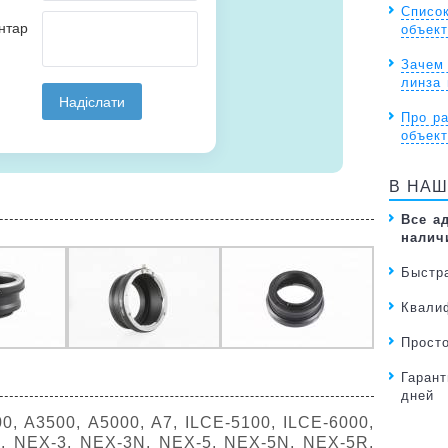
Списо
объект
Зачем
линза 
Про ра
объек
В НАШ
Все а
налич
Быстр
Квали
Прост
Гарант
дней
, A3500, A5000, A7, ILCE-5100, ILCE-6000,
S, NEX-3, NEX-3N, NEX-5, NEX-5N, NEX-5R,