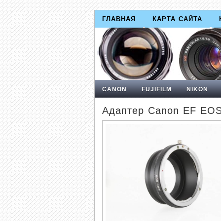
ГЛАВНАЯ
КАРТА САЙТА
CANON
FUJIFILM
NIKON
Адаптер Canon EF EOS