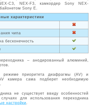
NEX-C3, NEX-F3, камкордер Sony NEX-
байонетом Sony E.
ные характеристики
вания чипа
на бесконечность
е
ереходника – анодированный алюминий,
фтов.
режиме приоритета диафрагмы (AV) и
AV камера сама подберет необходимую
.
дника не существует ввиду особенностей
 случаях для использования переходника
ые настройки
.