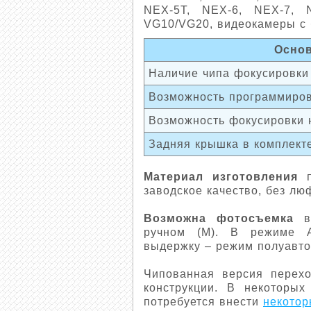
NEX-5T, NEX-6, NEX-7, 
VG10/VG20, видеокамеры с 
Основ
Наличие чипа фокусировки
Возможность программиро
Возможность фокусировки 
Задняя крышка в комплект
Материал изготовления
п
заводское качество, без лю
Возможна фотосъемка
в 
ручном (М). В режиме 
выдержку – режим полуавто
Чипованная версия перехо
конструкции. В некоторых
потребуется внести
некотор