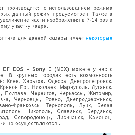
т производится с использованием режима
торых данный режим предусмотрен. Также в
увеличение части изображения в 7-14 раз и
ому участку кадра.
 оптики для данной камеры имеет
некоторые
 EF EOS – Sony E (NEX)
можете у нас с
не. В крупных городах есть возможность
й: Киев, Харьков, Одесса, Днепропетровск,
Кривой Рог, Николаев, Мариуполь, Луганск,
, Полтава, Чернигов, Черкассы, Житомир,
вка, Черновцы, Ровно, Днепродзержинск,
вано-Франковск, Тернополь, Луцк, Белая
итополь, Никополь, Славянск, Бердянск,
рад, Северодонецк, Лисичанск, Каменец-
ки не осуществляются!
.