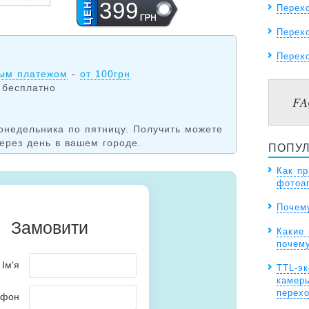
399
Перех
Перехо
Перехо
ым платежом
-
от 100грн
 бесплатно
FA
онедельника по пятницу. Получить можете
ерез день в вашем городе.
ПОПУ
Как п
фотоа
Почем
Какие
почем
TTL-эк
камер
перехо