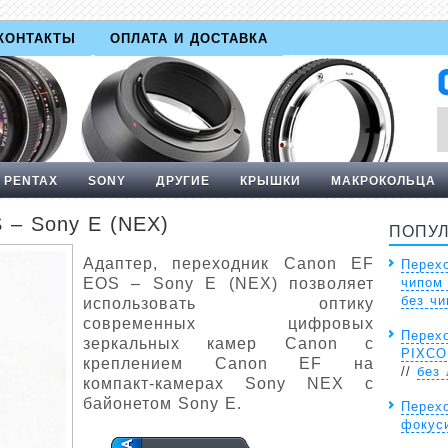
КОНТАКТЫ
ОПЛАТА И ДОСТАВКА
PENTAX
SONY
ДРУГИЕ
КРЫШКИ
МАКРОКОЛЬЦА
 – Sony E (NEX)
ПОПУ
Адаптер, переходник Canon EF
Перех
EOS – Sony E (NEX) позволяет
чипом
без чи
использовать оптику
современных цифровых
Перехо
зеркальных камер Canon с
PIXCO
креплением Canon EF на
//
без
компакт-камерах Sony NEX с
байонетом Sony E.
Перехо
фокус