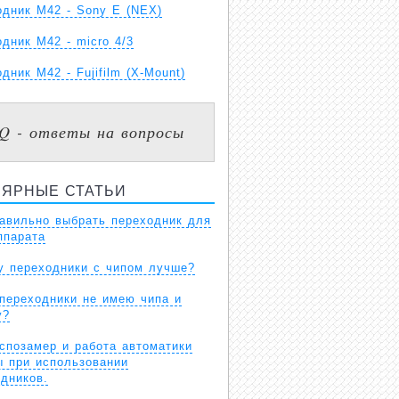
одник М42 - Sony E (NEX)
дник М42 - micro 4/3
дник М42 - Fujifilm (X-Mount)
Q - ответы на вопросы
ЛЯРНЫЕ СТАТЬИ
равильно выбрать переходник для
ппарата
у переходники с чипом лучше?
 переходники не имею чипа и
у?
спозамер и работа автоматики
ы при использовании
дников.