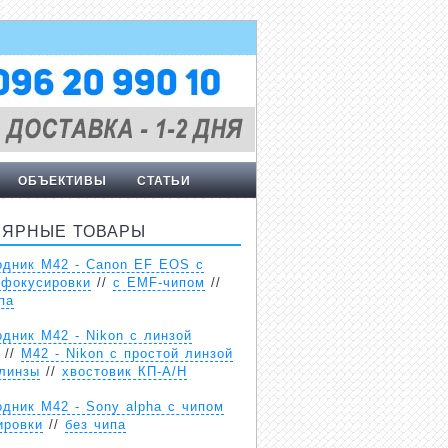
ОБЪЕКТИВЫ
СТАТЬИ
ЛЯРНЫЕ ТОВАРЫ
одник М42 - Canon EF EOS с
 фокусировки
//
с EMF-чипом
//
па
дник М42 - Nikon с линзой
//
М42 - Nikon с простой линзой
 линзы
//
хвостовик КП-А/Н
дник М42 - Sony alpha с чипом
ировки
//
без чипа